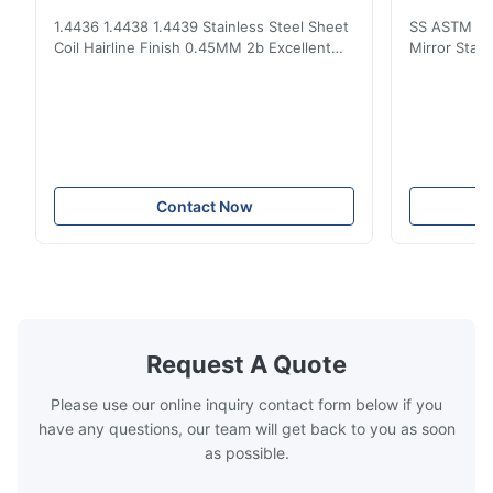
отличная коррозионная стойкость
4x8 Ft
1.4436 1.4438 1.4439 Stainless Steel Sheet
SS ASTM 20
Coil Hairline Finish 0.45MM 2b Excellent
Mirror Stain
Corrosion Resistance Stainless steel is a
Metal Sheet 
kind of material with brightness close to
Description
mirror surface, tough and cold touch. It is a
Sheet Mater
relatively avant-garde decorative material
stainless s
with excellent corrosion resistance,
or as requ
formability, compatibility and toughness. It
required Edg
is used in heavy industry and light industry,
Thickness 
Contact Now
Daily necessities industry and architectural
Size 1000
decoration industries. 1. Stainless steel has
1219mmx2
1219mmx3048
according t
Standard
Request A Quote
Please use our online inquiry contact form below if you
have any questions, our team will get back to you as soon
as possible.