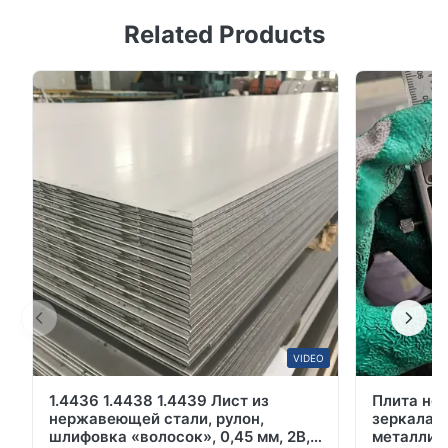
Фабрично изготовленная 431 15 мм
Related Products
антикоррозионная проката высокоуглеродистая
стальная лента Катушка из высококачественной
нержавеющей стали, изготовленная для
промышленных применений с исключительной
коррозионной стойкостью и долговечностью.
Ключевые особенности Прочный и универсальный
материал:Изго...
VIDEO
1.4436 1.4438 1.4439 Лист из
Плита не
нержавеющей стали, рулон,
зеркала 
шлифовка «волосок», 0,45 мм, 2B,
металличе