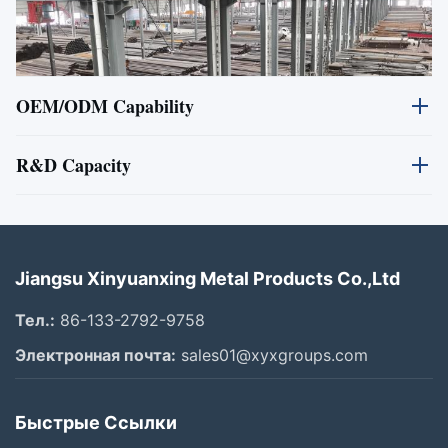
OEM/ODM Capability
Наши инженеры могут сделать продукты согласно вашим
R&D Capacity
дизайнам и запросам. Добро пожаловать для отправки нами
ваших оформлений изделия и запроса. Мы предложим вам
Наша компания имеет отдел НИОКР который может
умеренную цену и предложение.
предложить технологическую поддержку для наших новых
конструированных продуктов.
Jiangsu Xinyuanxing Metal Products Co.,Ltd
Тел.:
86-133-2792-9758
Электронная почта:
sales01@xyxgroups.com
Быстрые Ссылки