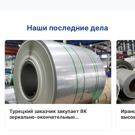
Наши последние дела
Турецкий заказчик закупает 8K
Иранс
зеркально-окончательные
высо
холоднокатаные катушки из
нерж
нержавеющей стали серии 430 и 300
инди
сере