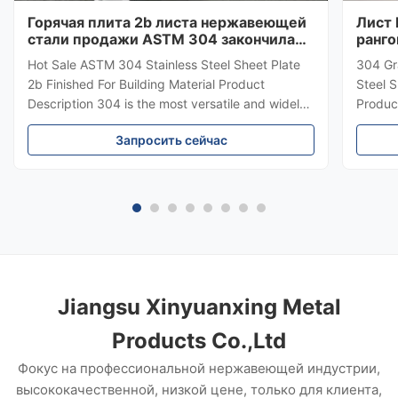
Горячая плита 2b листа нержавеющей
Лист
стали продажи ASTM 304 закончила
ранго
для строительного материала
зерка
Hot Sale ASTM 304 Stainless Steel Sheet Plate
304 Gr
2b Finished For Building Material Product
Steel 
Description 304 is the most versatile and widely
Product
used of all stainless steels. Its chemical
chemica
Запросить сейчас
composition, mechanical properties, weldability
items 3
and corrosion/oxidation resistance provide the
decora
best all-round performanc...
and ki
Jiangsu Xinyuanxing Metal
Products Co.,Ltd
Фокус на профессиональной нержавеющей индустрии,
высококачественной, низкой цене, только для клиента,