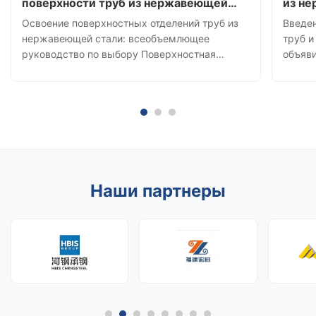
поверхности труб из нержавеющей
из нержа
стали — от зеркал BA до цветных
Квад
Освоение поверхностных отделений труб из
Введе
декоративных решений
нержавеющей стали: всеобъемлющее
труб 
руководство по выбору Поверхностная
объяв
отделка является определяющей
ассор
характеристикой, которая превращает трубы
стали 
из нержавеющей стали из чисто
Anneal
функциональных компонентов в потрясающие
прямоу
архитектурные особенности.Если вы
и 316L
проектируете ...
Наши партнеры