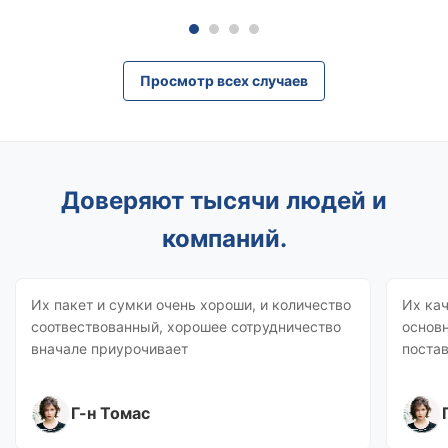
Просмотр всех случаев
Доверяют тысячи людей и
компаний.
Их пакет и сумки очень хороши, и количество
Их ка
соотвествованный, хорошее сотрудничество
основн
вначале приурочивает
поста
Г-н Томас