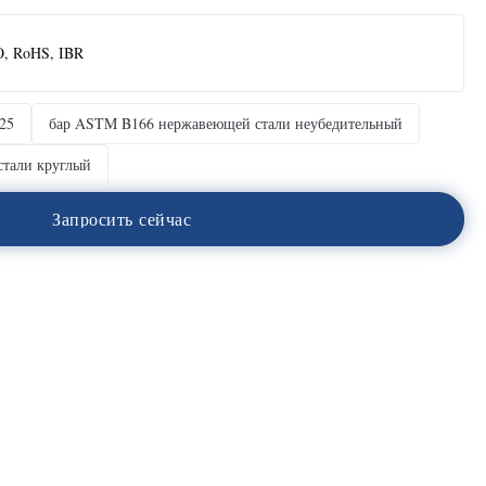
O, RoHS, IBR
825
бар ASTM B166 нержавеющей стали неубедительный
стали круглый
З
а
п
р
о
с
и
т
ь
с
е
й
ч
а
с