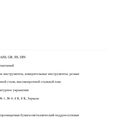
ISI, GB, JIS, DIN
окатаный
е инструменты, измерительные инструменты, резаки
чной стали, высокопрочной стальной плас
ктурное украшение
 № 1, № 4, 4 К, 8 К, Зеркало
проницаемая бумага+металлический поддон+угловая