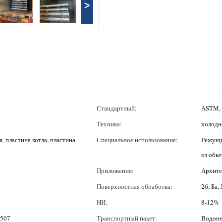
>
Стандартный:
ASTM, A
Техника:
холодн
, пластина котла, пластина
Специальное использование:
Режущи
из обы
Приложения:
Архите
Поверхностная обработка:
2б, Ба,
НИ:
8-12%
2507
Транспортный пакет:
Водоне