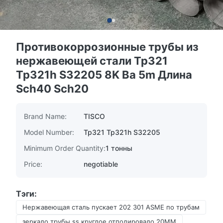
Противокоррозионные трубы из
нержавеющей стали Tp321
Tp321h S32205 8K Ba 5m Длина
Sch40 Sch20
Brand Name:
TISCO
Model Number:
Tp321 Tp321h S32205
Minimum Order Quantity:
1 тонны
Price:
negotiable
Тэги:
Нержавеющая сталь пускает 202 301 ASME по трубам
зеркало трубы ss круглое отполировало 20MM