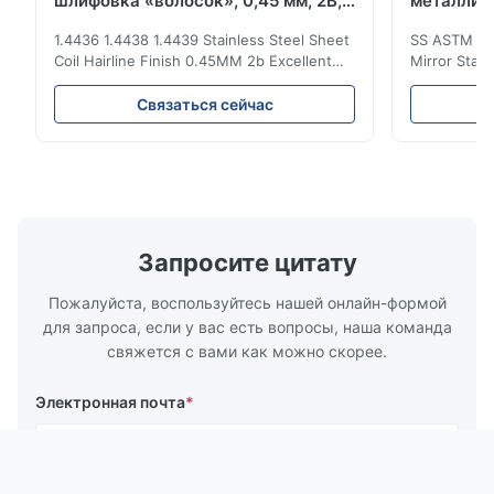
шлифовка «волосок», 0,45 мм, 2B,
металличе
отличная коррозионная стойкость
4x8 Ft
1.4436 1.4438 1.4439 Stainless Steel Sheet
SS ASTM 20
Coil Hairline Finish 0.45MM 2b Excellent
Mirror Stain
Corrosion Resistance Stainless steel is a
Metal Sheet 
kind of material with brightness close to
Description
Связаться сейчас
mirror surface, tough and cold touch. It is a
Sheet Mater
relatively avant-garde decorative material
stainless s
with excellent corrosion resistance, ...
or as requ
required Edge
Запросите цитату
Пожалуйста, воспользуйтесь нашей онлайн-формой
для запроса, если у вас есть вопросы, наша команда
свяжется с вами как можно скорее.
Электронная почта
*