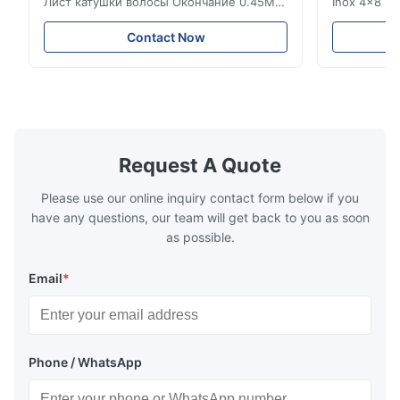
Лист катушки волосы Окончание 0.45MM
Inox 4x8 F
2b Отличная коррозионная стойкость
зеркала БА
Нержавеющая сталь - это материал с
плиты нер
Contact Now
яркостью, близкой к зеркальной
продукта Л
поверхности, жестким и холодным
Материал 
прикосновением.формабельностьОн
200/300/40
используется в тяжелой
или по ме
промышленности и легкой
3mm-2500mm
промышленнос...
Request A Quote
Please use our online inquiry contact form below if you
have any questions, our team will get back to you as soon
as possible.
Email
*
Phone / WhatsApp