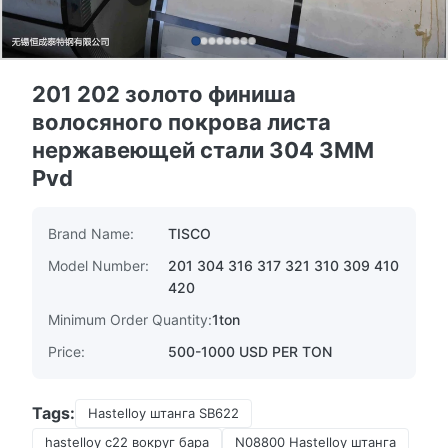
201 202 золото финиша
волосяного покрова листа
нержавеющей стали 304 3MM
Pvd
Brand Name:
TISCO
Model Number:
201 304 316 317 321 310 309 410
420
Minimum Order Quantity:
1ton
Price:
500-1000 USD PER TON
Tags:
Hastelloy штанга SB622
hastelloy c22 вокруг бара
N08800 Hastelloy штанга