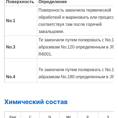
Поверхность
Определение
Поверхность закончила термической
обработкой и мариновать или процесса
No.1
соответствуя там после горячей
завальцовке.
Те закончили путем полировать с No.100
No.3
абразивам No.120 определенным в JIS
R6001.
Те закончили путем полировать с No.150
No.4
абразивам No.180 определенным в JIS
R6001.
Химический состав
Те закончили, после холодной прокатки,
термической обработкой, мариновать и
2B
другой соответствующей обработкой и
Ранг
C
Si
Mn
P
S