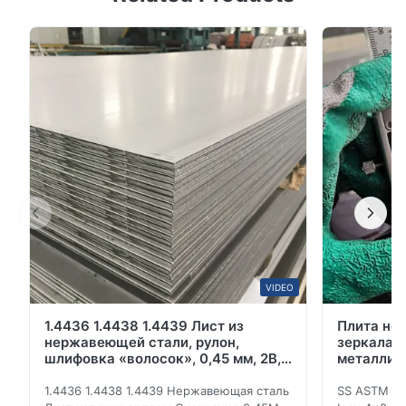
нержавеющей стали 316 золота декоративный 201
Нержавеющая сталь SUS316 имеет хорошую
пластичность, твердость, холодный denaturation, и
сваривая отростчатое представление. 316 имеют
хорошую высокотемпературную прочность ...
VIDEO
1.4436 1.4438 1.4439 Лист из
Плита не
нержавеющей стали, рулон,
зеркала 
шлифовка «волосок», 0,45 мм, 2B,
металличе
отличная коррозионная стойкость
4x8 Ft
1.4436 1.4438 1.4439 Нержавеющая сталь
SS ASTM 20