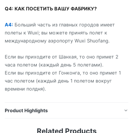
Q4: КАК ПОСЕТИТЬ ВАШУ ФАБРИКУ?
A4:
Больший часть из главных городов имеет
полеты к Wuxi; вы можете принять полет к
международному аэропорту Wuxi Shuofang.
Если вы приходите от Шанхая, то оно примет 2
часа полетом (каждый день 5 полетами).
Если вы приходите от Гонконга, то оно примет 1
час полетом (каждый день 1 полетом вокруг
времени полдня).
Product Highlights
SS304 PVD вытравленное волосяным покровом
Related Products
покрыло лист стали Decoiling Inox плиты