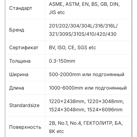
ASME, ASTM, EN, BS, GB, DIN,
Стандарт
JIS etc
201/202/304/304L/316/316L/
Бренд
321/309S/310S/410/420/430
Сертификат
BV, ISO, CE, SGS etc
Толщина
0.3-150mm
Ширина
500-2000mm или подгонянный
Длина
1000-6000mm или подгонянный
1220×2438mm, 1220×3048mm,
Standardsize
1524×3048mm, 1524×6096mm
2B, No.1, No.4, ГЕКТОЛИТР, БА,
Поверхность
8K etc