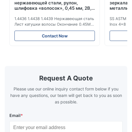
нержавеющей стали, рулон,
зеркала 
шлифовка «волосок», 0,45 мм, 2B,
металличе
отличная коррозионная стойкость
4x8 Ft
1.4436 1.4438 1.4439 Нержавеющая сталь
SS ASTM 20
Лист катушки волосы Окончание 0.45MM
Inox 4x8 F
2b Отличная коррозионная стойкость
зеркала БА
Нержавеющая сталь - это материал с
плиты нер
Contact Now
яркостью, близкой к зеркальной
продукта Л
поверхности, жестким и холодным
Материал 
прикосновением.формабельностьОн
200/300/40
используется в тяжелой
или по ме
промышленности и легкой
3mm-2500mm
промышленнос...
Request A Quote
Please use our online inquiry contact form below if you
have any questions, our team will get back to you as soon
as possible.
Email
*