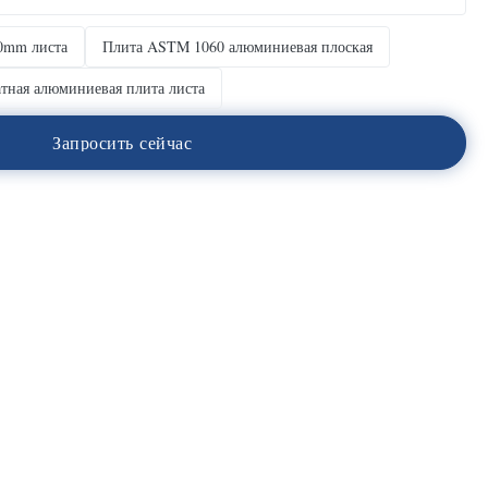
0mm листа
Плита ASTM 1060 алюминиевая плоская
тная алюминиевая плита листа
З
а
п
р
о
с
и
т
ь
с
е
й
ч
а
с