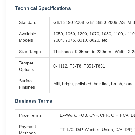
Technical Specifications
Standard
GB/T3190-2008, GB/T3880-2006, ASTM B2
Available
1050, 1060, 1200, 1070, 1080, 1100, a110
Models
7004, 7075, 8010, 8020, etc.
Size Range
Thickness: 0.05mm to 220mm | Width: 2-25
Temper
0-H112, T3-T8, T351-T851
Options
Surface
Mill, bright, polished, hair line, brush, sa
Finishes
Business Terms
Price Terms
Ex-Work, FOB, CNF, CFR, CIF, FCA, DD
Payment
TT, L/C, D/P, Western Union, D/A, D/P, 
Methods