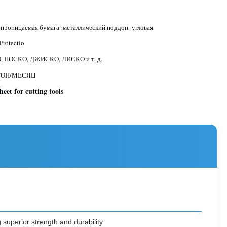
проницаемая бумага+металлический поддон+угловая
Protectio
 ПОСКО, ДЖИСКО, ЛИСКО и т. д.
ТОН/МЕСЯЦ
eet for cutting tools
 superior strength and durability.