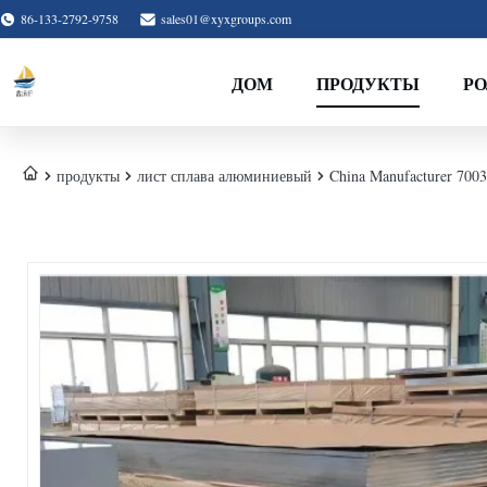
86-133-2792-9758
sales01@xyxgroups.com
ДОМ
ПРОДУКТЫ
Р
продукты
лист сплава алюминиевый
China Manufacturer 700