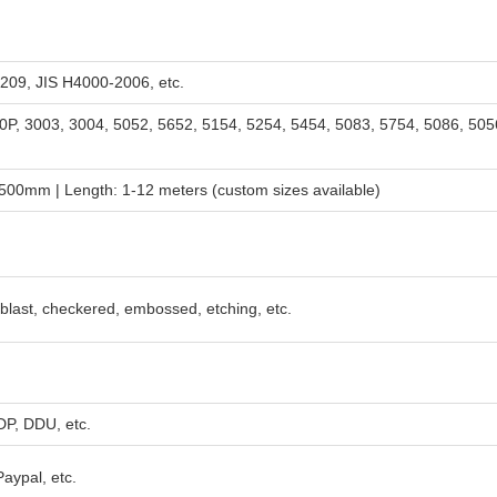
09, JIS H4000-2006, etc.
0P, 3003, 3004, 5052, 5652, 5154, 5254, 5454, 5083, 5754, 5086, 505
00mm | Length: 1-12 meters (custom sizes available)
nd blast, checkered, embossed, etching, etc.
P, DDU, etc.
Paypal, etc.