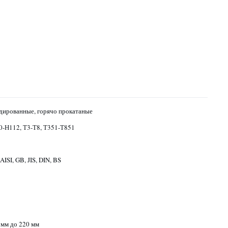
дированные, горячо прокатаные
 0-Н112, Т3-Т8, Т351-Т851
ISI, GB, JIS, DIN, BS
 мм до 220 мм