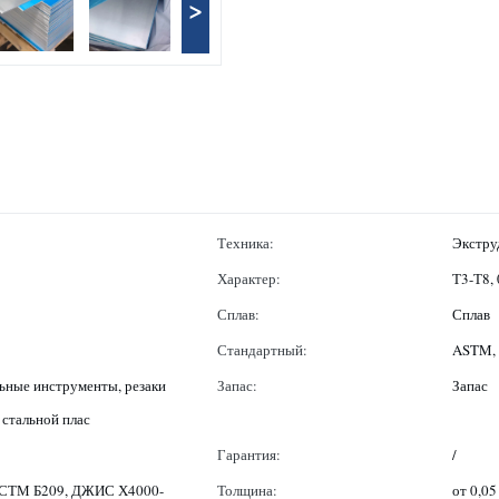
>
Техника:
Экстру
Характер:
Т3-Т8,
Сплав:
Сплав
Стандартный:
ASTM, A
ьные инструменты, резаки
Запас:
Запас
 стальной плас
Гарантия:
/
 АСТМ Б209, ДЖИС Х4000-
Толщина:
от 0,05