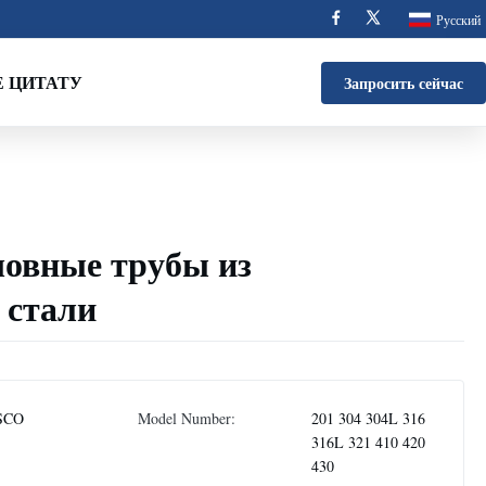
Русский
 ЦИТАТУ
Запросить сейчас
шовные трубы из
 стали
SCO
Model Number:
201 304 304L 316
316L 321 410 420
430