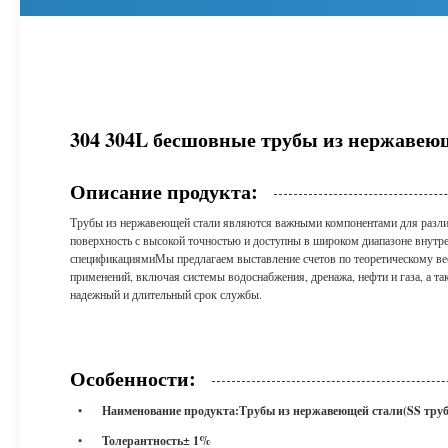
304 304L бесшовные трубы из нержавеющ
Описание продукта:
Трубы из нержавеющей стали являются важными компонентами для разли
поверхность с высокой точностью и доступны в широком диапазоне внутре
спецификациямиМы предлагаем выставление счетов по теоретическому вес
применений, включая системы водоснабжения, дренажа, нефти и газа, а 
надежный и длительный срок службы.
Особенности:
Наименование продукта:
Трубы из нержавеющей стали
(SS тру
Толерантность
± 1%