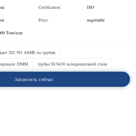
ina
Certification:
ISO
Ton
Price:
negotiable
00 Tons/year
кает 202 301 ASME по трубам
олировало 20MM
трубка SUS430 холоднокатаной стали
З
а
п
р
о
с
и
т
ь
с
е
й
ч
а
с