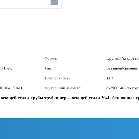
Форма:
Круглый/квадратн
.1, etc
Тип:
Без швов/сварные
Толерантность:
±1%
0, 304, 304J1
внутренний диаметр:
6-2500 мм (по тр
авеющей стали
трубы трубки нержавеющей стали 304L
безшовные т
,
,