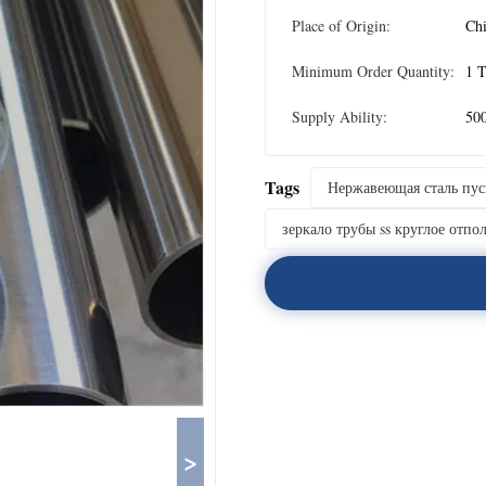
Place of Origin:
Ch
Minimum Order Quantity:
1 
Supply Ability:
500
Tags
Нержавеющая сталь пус
зеркало трубы ss круглое отп
>