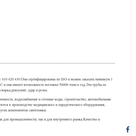
1 410 420 430.Они сертифицированы по ISO и можно заказать минимум 1
/ C и они имеют возможность поставки 50000 тонн в год.Эти трубы из
варка,декоулинг, удар и резка.
нность, водоснабжение и сточные воды, строительство, автомобильная
ются в производстве медицинского и хирургического оборудования,
ругих компонентов сантехники.
 для промышленности, так и для внутреннего рынка.Качество и