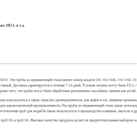
е, НО.1, и т.д.
TISCO. Эти трубы из нержавеющей стали имеют номер модели 201 304 304L 316 316L 32
тавкой. Доставка гарантируется в течение 7-10 дней. Условия оплаты могут быть TT, L 
оме того, эти трубы могут быть обработаны различными способами, такими как изгиб, с
и используются в таких отраслях промышленности, как нефть и газ, пищевая промышле
 для аэрокосмической промышленности.Эти трубы из нержавеющей стали также использу
зготовления труб для водыОн также используется в производстве клапанов, насосов и д
уб SS и труб SS. Высокое качество продукта делает их предпочтительным выбором как